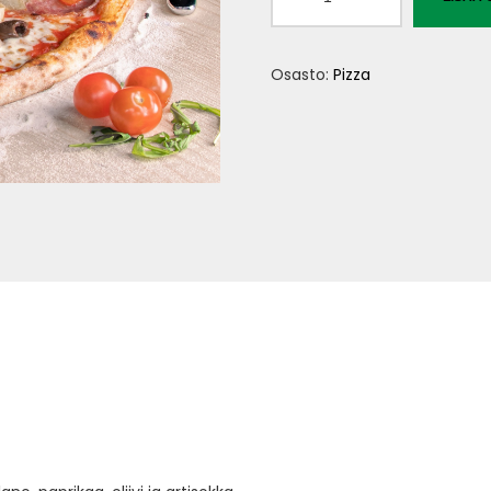
quattro
stagioni
Osasto:
Pizza
VL
määrä