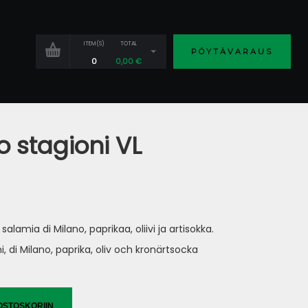
ITEM(S)
TOTAL
PÖYTÄVARAUS
0
0,00
€
o stagioni VL
alamia di Milano, paprikaa, oliivi ja artisokka.
 di Milano, paprika, oliv och kronärtsocka
OSTOSKORIIN