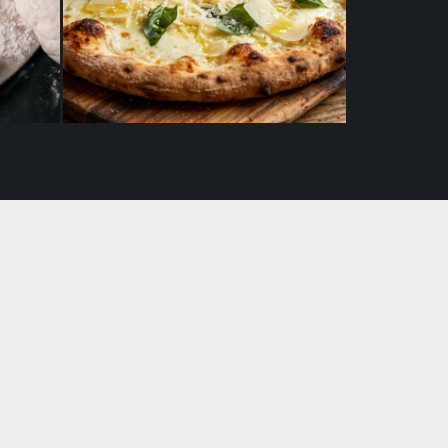
Pecorino
18,90
€