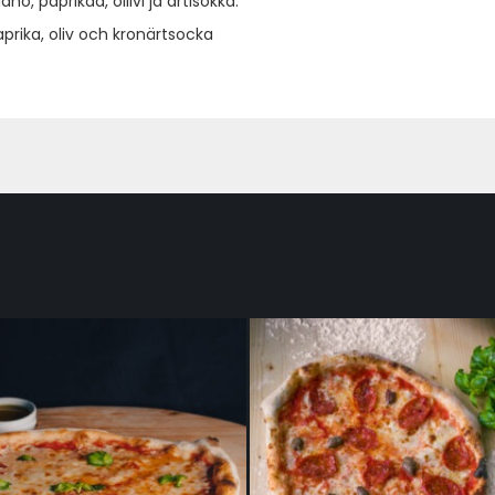
o, paprikaa, oliivi ja artisokka.
aprika, oliv och kronärtsocka