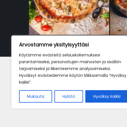
Arvostamme yksityisyyttäsi
Käytämme evästeitä selauskokemuksesi
parantamiseksi, personoitujen mainosten ja sisällön
Pizza pescatora VL
tarjoamiseksi ja liikenteemme analysoimiseksi.
Hyväksyt evästeidemme käytön klikkaamalla ”Hyväksy
18,90
€
kaikki”.
Mukauta
Hylätä
Hyväksy kaikki