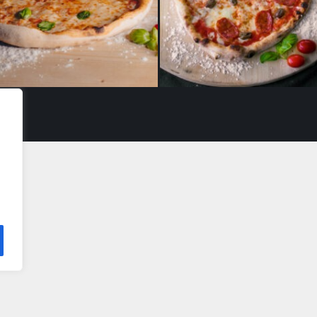
Pizza Margarita
Pizza zingara VL
13,90
€
16,90
€