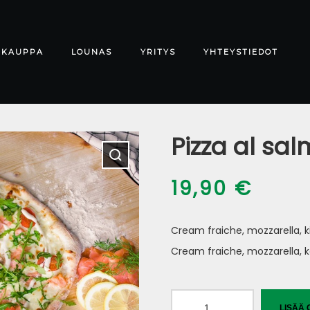
-KAUPPA
LOUNAS
YRITYS
YHTEYSTIEDOT
Pizza al sal
19,90
€
Cream fraiche, mozzarella, ki
Cream fraiche, mozzarella, k
Pizza
LISÄÄ 