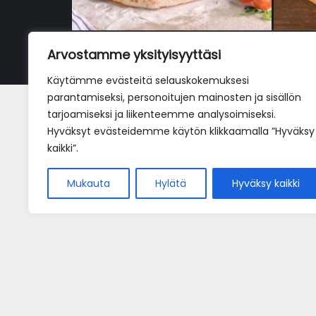
Arvostamme yksityisyyttäsi
Käytämme evästeitä selauskokemuksesi
parantamiseksi, personoitujen mainosten ja sisällön
Pizza quattro stagioni VL
tarjoamiseksi ja liikenteemme analysoimiseksi.
Hyväksyt evästeidemme käytön klikkaamalla ”Hyväksy
18,50
€
kaikki”.
Mukauta
Hylätä
Hyväksy kaikki
Home
Pöytäv