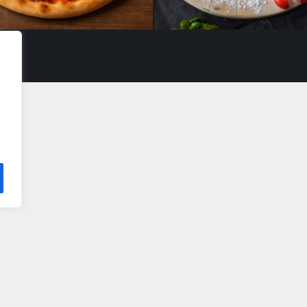
Pizza vegetariana
Pizza ruccola VL
17,50
€
18,50
€
araus
e-Kauppa
Yhteystiedot
Oiva-raportti • Oiva-rapporten