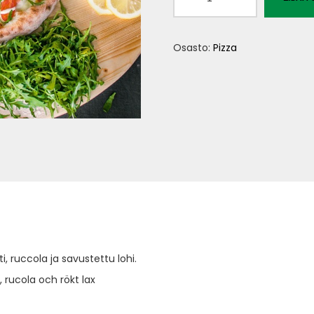
al
salmone
Osasto:
Pizza
V,L
määrä
, ruccola ja savustettu lohi.
 rucola och rökt lax