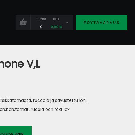
ITEM(S)
TOTAL
PÖYTÄVARAUS
0
0,00
€
mone V,L
rsikkatomaatti, ruccola ja savustettu lohi.
örsbärstomat, rucola och rökt lax
OSTOSKORIIN