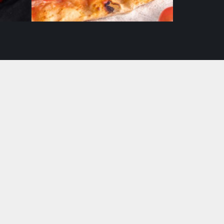
Don Luigi VL/ LL
19,90
€
Tietosuojaseloste