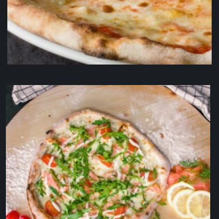
Pizza quattro formaggi VL
17,50
€