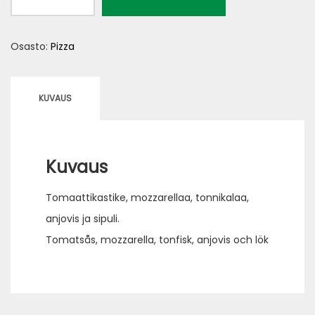
al
tonno
Osasto:
Pizza
VL
määrä
KUVAUS
Kuvaus
Tomaattikastike, mozzarellaa, tonnikalaa,
anjovis ja sipuli.
Tomatsås, mozzarella, tonfisk, anjovis och lök