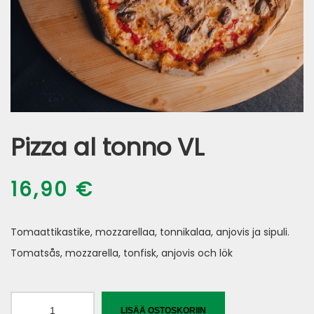
Pizza al tonno VL
16,90
€
Tomaattikastike, mozzarellaa, tonnikalaa, anjovis ja sipuli.
Tomatsås, mozzarella, tonfisk, anjovis och lök
Pizza
LISÄÄ OSTOSKORIIN