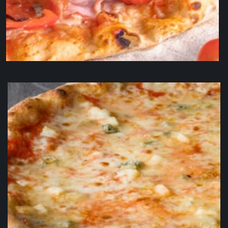
Don Luigi VL/ LL
19,90
€