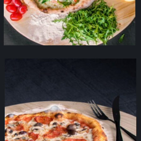
Pizza al salmone V,L
19,90
€