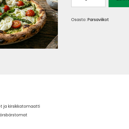
Gronsakspizza
määrä
Osasto:
Parsaviikot
t ja kirsikkatomaatti
 körsbärstomat