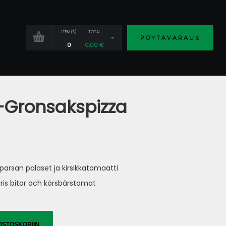
ITEM(S)
TOTAL
PÖYTÄVARAUS
0
0,00
€
-Gronsakspizza
parsan palaset ja kirsikkatomaatti
ris bitar och körsbärstomat
OSTOSKORIIN