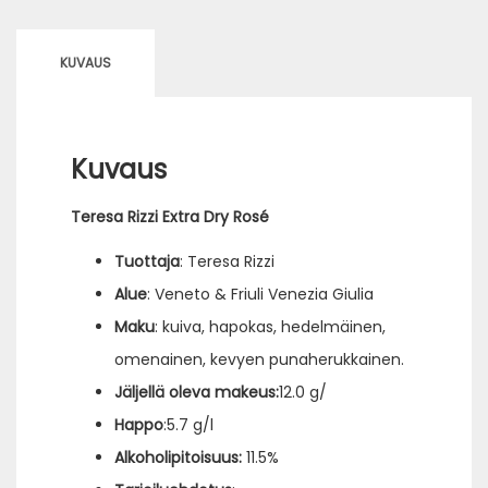
Rosé
määrä
KUVAUS
Kuvaus
Teresa Rizzi Extra Dry Rosé
Tuottaja
: Teresa Rizzi
Alue
: Veneto & Friuli Venezia Giulia
Maku
: kuiva, hapokas, hedelmäinen,
omenainen, kevyen punaherukkainen.
Jäljella
̈
oleva
makeus
:
12.0 g/
Happo
:5.7 g/l
Alkoholipitoisuus
:
11.5%