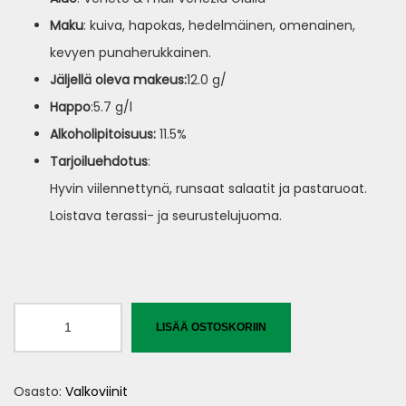
Maku
: kuiva, hapokas, hedelmäinen, omenainen,
kevyen punaherukkainen.
Jäljella
̈
oleva
makeus
:
12.0 g/
Happo
:5.7 g/l
Alkoholipitoisuus
:
11.5%
Tarjoiluehdotus
:
Hyvin viilennettynä, runsaat salaatit ja pastaruoat.
Loistava terassi- ja seurustelujuoma.
Teresa
LISÄÄ OSTOSKORIIN
Rizzi
Extra
Osasto:
Valkoviinit
Dry