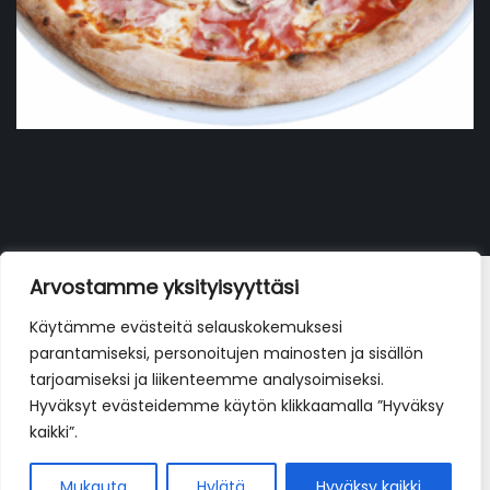
Pizza prosciutto (BAMBINI)
Arvostamme yksityisyyttäsi
9,90
€
Käytämme evästeitä selauskokemuksesi
parantamiseksi, personoitujen mainosten ja sisällön
tarjoamiseksi ja liikenteemme analysoimiseksi.
Hyväksyt evästeidemme käytön klikkaamalla ”Hyväksy
kaikki”.
Mukauta
Hylätä
Hyväksy kaikki