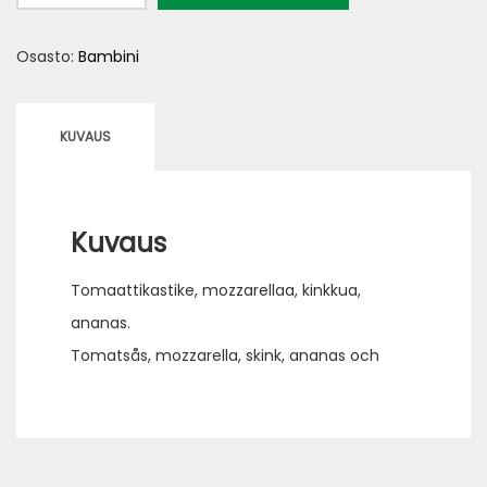
(Bambini)
Osasto:
Bambini
määrä
KUVAUS
Kuvaus
Tomaattikastike, mozzarellaa, kinkkua,
ananas.
Tomatsås, mozzarella, skink, ananas och