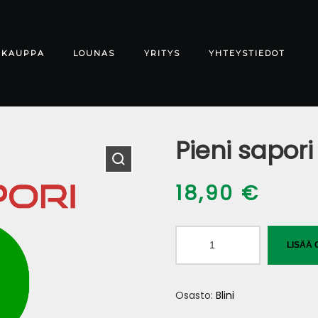
-KAUPPA
LOUNAS
YRITYS
YHTEYSTIEDOT
Pieni sapori
18,90
€
Pieni
LISÄÄ 
sapori
määrä
Osasto:
Blini