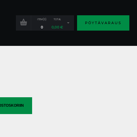
ITEM(S)
TOTAL
PÖYTÄVARAUS
0
0,00
€
OSTOSKORIIN