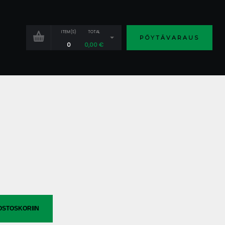
ITEM(S)
TOTAL
PÖYTÄVARAUS
0
0,00
€
OSTOSKORIIN