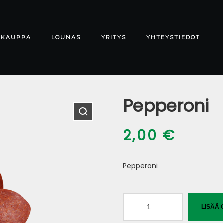
-KAUPPA
LOUNAS
YRITYS
YHTEYSTIEDOT
Pepperoni
2,00
€
Pepperoni
Pepperoni
LISÄÄ 
määrä