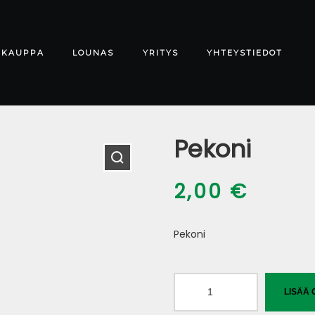
-KAUPPA
LOUNAS
YRITYS
YHTEYSTIEDOT
Pekoni
2,00
€
Pekoni
Pekoni
LISÄÄ 
määrä