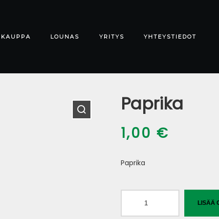
-KAUPPA
LOUNAS
YRITYS
YHTEYSTIEDOT
Paprika
1,00
€
Paprika
Paprika
LISÄÄ 
määrä