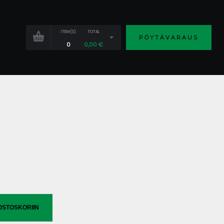
ITEM(S)
TOTAL
PÖYTÄVARAUS
0
0,00
€
OSTOSKORIIN