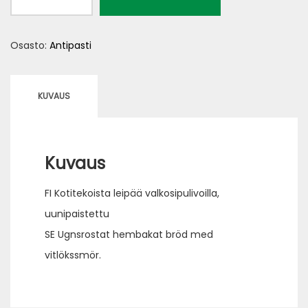
all
aglio
Osasto:
Antipasti
(L)
määrä
KUVAUS
Kuvaus
FI Kotitekoista leipää valkosipulivoilla,
uunipaistettu
SE Ugnsrostat hembakat bröd med
vitlökssmör.