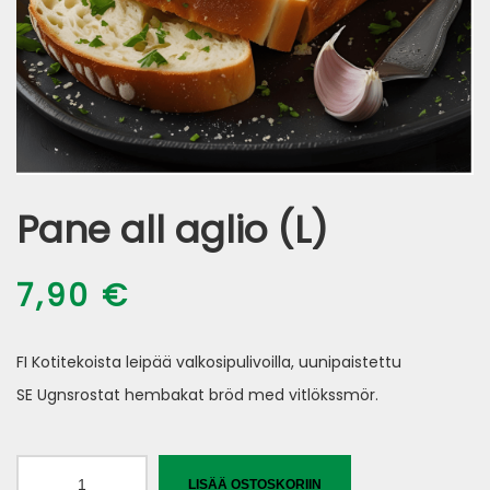
Pane all aglio (L)
7,90
€
FI Kotitekoista leipää valkosipulivoilla, uunipaistettu
SE Ugnsrostat hembakat bröd med vitlökssmör.
Pane
LISÄÄ OSTOSKORIIN