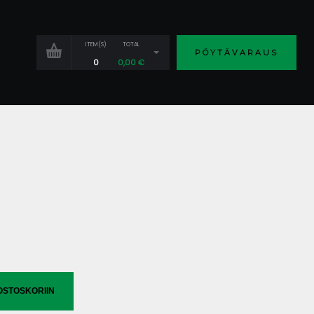
ITEM(S)
TOTAL
PÖYTÄVARAUS
0
0,00
€
OSTOSKORIIN