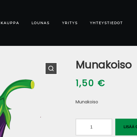
-KAUPPA
LOUNAS
YRITYS
YHTEYSTIEDOT
Munakoiso
1,50
€
Munakoiso
Munakoiso
LISÄÄ 
määrä