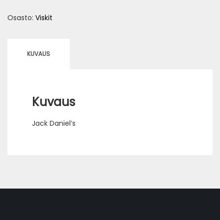
4
Osasto:
Viskit
cl
määrä
KUVAUS
Kuvaus
Jack Daniel’s