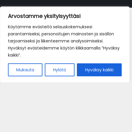
Arvostamme yksityisyyttäsi
Käytämme evästeitä selauskokemuksesi
parantamiseksi, personoitujen mainosten ja sisällön
tarjoamiseksi ja liikenteemme analysoimiseksi.
Hyväksyt evästeidemme käytön klikkaamalla ”Hyväksy
kaikki”.
Mukauta
Hylätä
Hyväksy kaikki
Home
Pöytävaraus
e-Kauppa
Yhteystiedot
Oiva-raportti • Oiva-rapporten
Tietosuojaseloste
Ristorante Sapori D'Italia | © 2026 | ristorante(at)ditalia.fi