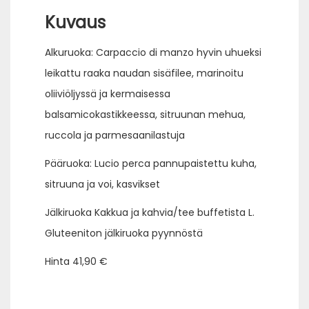
Kuvaus
Alkuruoka: Carpaccio di manzo hyvin uhueksi
leikattu raaka naudan sisäfilee, marinoitu
oliiviöljyssä ja kermaisessa
balsamicokastikkeessa, sitruunan mehua,
ruccola ja parmesaanilastuja
Pääruoka: Lucio perca pannupaistettu kuha,
sitruuna ja voi, kasvikset
Jälkiruoka Kakkua ja kahvia/tee buffetista L.
Gluteeniton jälkiruoka pyynnöstä
Hinta 41,90 €