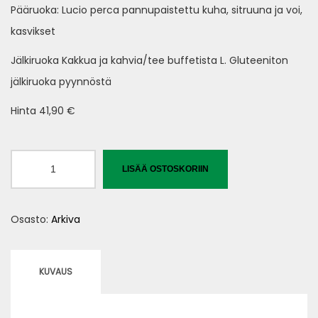
Pääruoka: Lucio perca pannupaistettu kuha, sitruuna ja voi,
kasvikset
Jälkiruoka Kakkua ja kahvia/tee buffetista L. Gluteeniton
jälkiruoka pyynnöstä
Hinta 41,90 €
Isänpäivän
LISÄÄ OSTOSKORIIN
menyy
2
Osasto:
Arkiva
määrä
KUVAUS