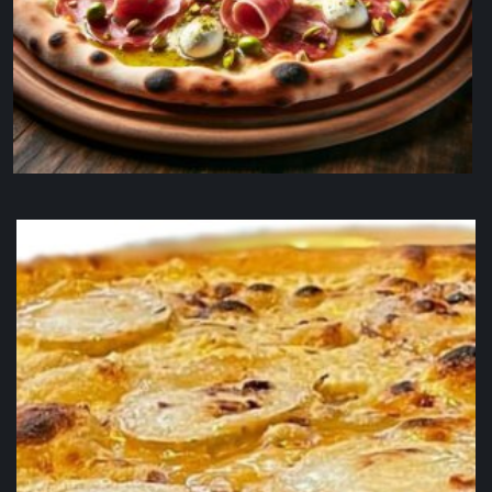
La pizza con mortadella e bufala
19,90
€