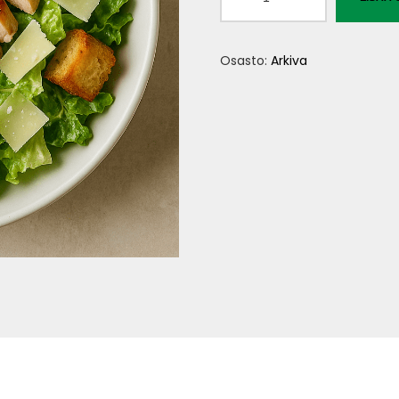
Caesar
määrä
Osasto:
Arkiva