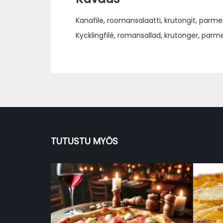
Kanafile, roomansalaatti, krutongit, parm
Kycklingfilé, romansallad, krutonger, par
TUTUSTU MYÖS