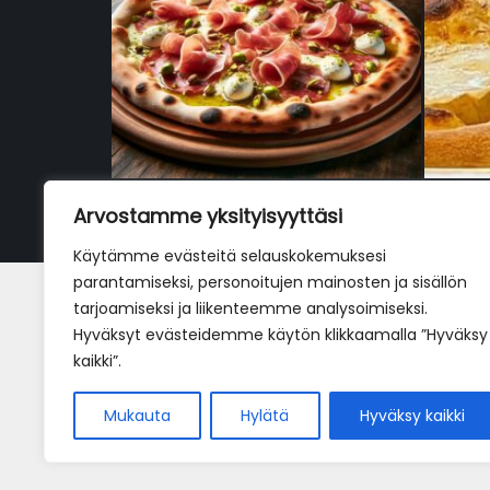
Arvostamme yksityisyyttäsi
Käytämme evästeitä selauskokemuksesi
parantamiseksi, personoitujen mainosten ja sisällön
La pizza con mortadella e
tarjoamiseksi ja liikenteemme analysoimiseksi.
bufala
Hyväksyt evästeidemme käytön klikkaamalla ”Hyväksy
kaikki”.
19,90
€
Mukauta
Hylätä
Hyväksy kaikki