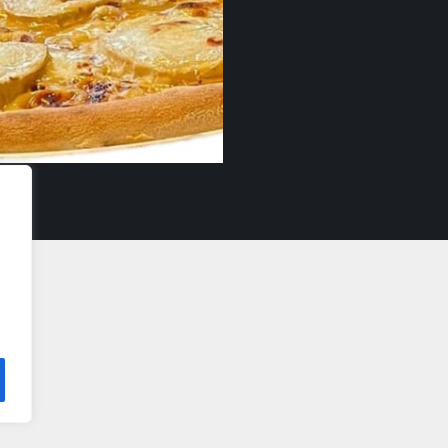
Bianca VL/ LL
17,90
€