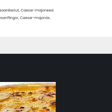
esaanilastut, Caesar-majoneesi.
mesanflingor, Caesar-majonäs.