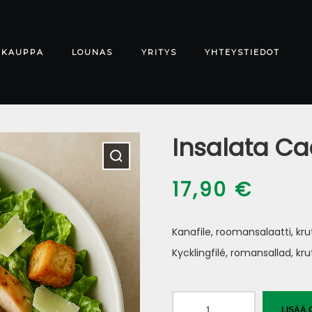
-KAUPPA
LOUNAS
YRITYS
YHTEYSTIEDOT
Insalata Ca
17,90
€
Kanafile, roomansalaatti, kr
Kycklingfilé, romansallad, k
Insalata
LISÄÄ 