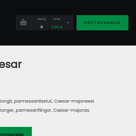
ITEM(S)
TOTAL
PÖYTÄVARAUS
0
0,00
€
esar
utongit, parmesaanilastut, Caesar-majoneesi.
rutonger, parmesanflingor, Caesar-majonäs.
OSTOSKORIIN