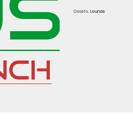
määrä
Osasto:
Lounas