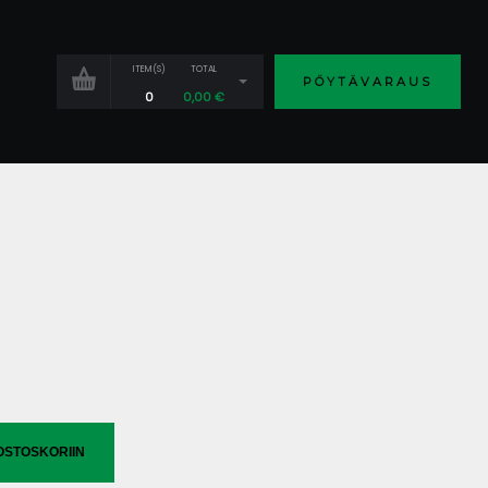
ITEM(S)
TOTAL
PÖYTÄVARAUS
0
0,00
€
OSTOSKORIIN