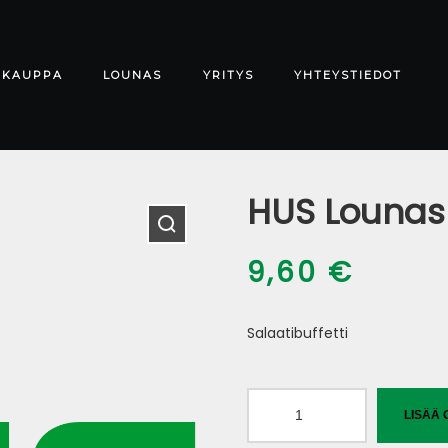
-KAUPPA
LOUNAS
YRITYS
YHTEYSTIEDOT
HUS Lounas
9,60
€
Salaatibuffetti
HUS
LISÄÄ 
Lounas