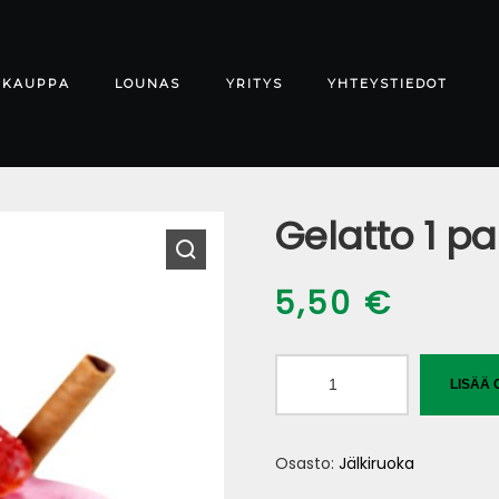
-KAUPPA
LOUNAS
YRITYS
YHTEYSTIEDOT
Gelatto 1 pa
5,50
€
Gelatto
LISÄÄ 
1
pallo
Osasto:
Jälkiruoka
määrä