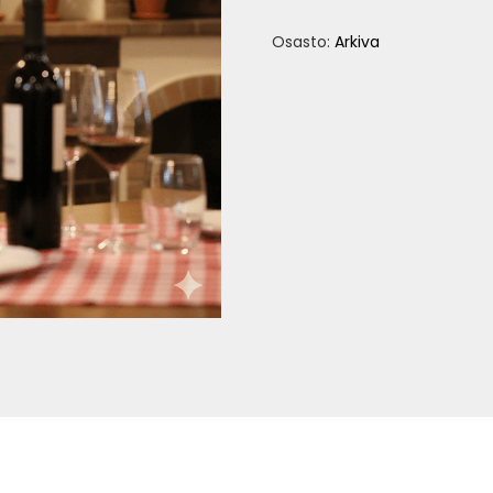
määrä
Osasto:
Arkiva