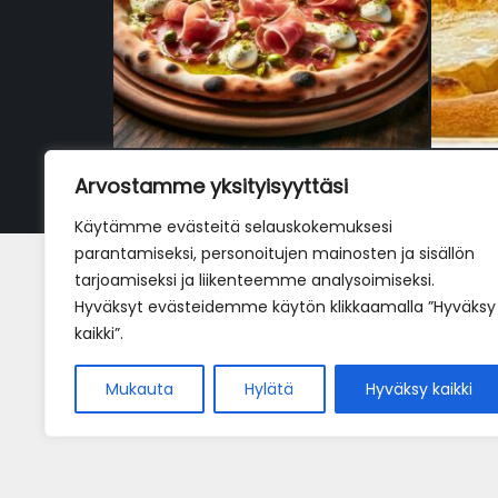
Arvostamme yksityisyyttäsi
Käytämme evästeitä selauskokemuksesi
parantamiseksi, personoitujen mainosten ja sisällön
La pizza con mortadella e
tarjoamiseksi ja liikenteemme analysoimiseksi.
bufala
Hyväksyt evästeidemme käytön klikkaamalla ”Hyväksy
kaikki”.
19,90
€
Mukauta
Hylätä
Hyväksy kaikki