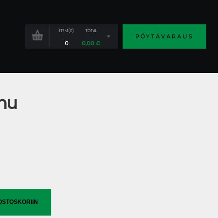
ITEM(S)
TOTAL
PÖYTÄVARAUS
0
0,00
€
nu
OSTOSKORIIN