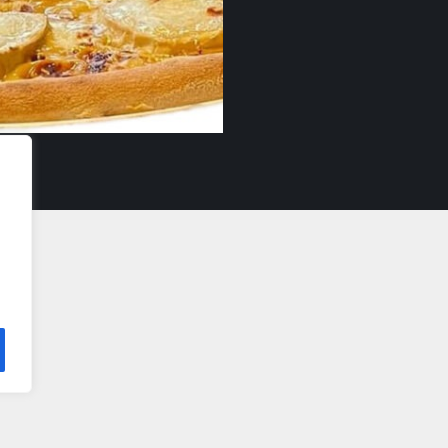
Bianca VL/ LL
17,90
€