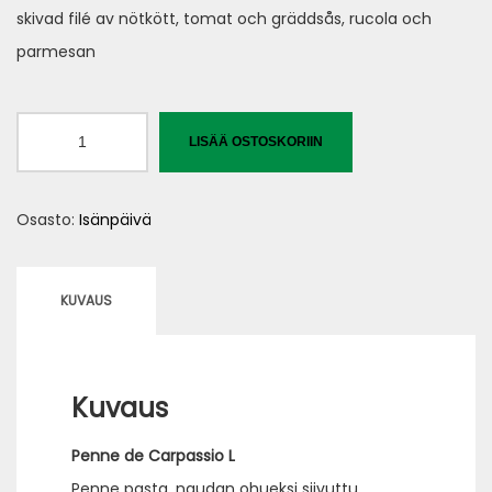
skivad filé av nötkött, tomat och gräddsås, rucola och
parmesan
Fathersday2025
LISÄÄ OSTOSKORIIN
Penne
de
Osasto:
Isänpäivä
Carpassio
L
määrä
KUVAUS
Kuvaus
Penne de Carpassio
L
Penne pasta, naudan ohueksi siivuttu