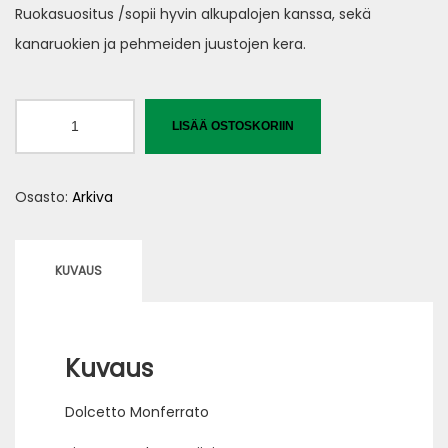
Ruokasuositus /sopii hyvin alkupalojen kanssa, sekä
kanaruokien ja pehmeiden juustojen kera.
Dolcetto
LISÄÄ OSTOSKORIIN
Monferrato
määrä
Osasto:
Arkiva
KUVAUS
Kuvaus
Dolcetto Monferrato