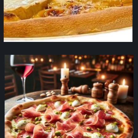
Bianca VL/ LL
17,90
€