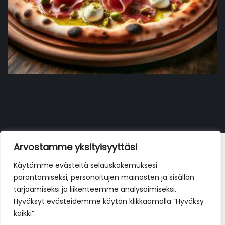
La pizza con mortadella e bufala
Arvostamme yksityisyyttäsi
19,90
€
Käytämme evästeitä selauskokemuksesi
parantamiseksi, personoitujen mainosten ja sisällön
tarjoamiseksi ja liikenteemme analysoimiseksi.
Hyväksyt evästeidemme käytön klikkaamalla ”Hyväksy
kaikki”.