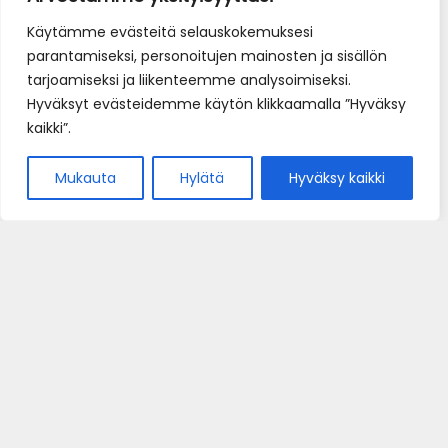
Käytämme evästeitä selauskokemuksesi
parantamiseksi, personoitujen mainosten ja sisällön
tarjoamiseksi ja liikenteemme analysoimiseksi.
Hyväksyt evästeidemme käytön klikkaamalla ”Hyväksy
kaikki”.
Mukauta
Hylätä
Hyväksy kaikki
Home
Pöytävaraus
e-Kauppa
Yhteystiedot
Oiva-raportti • Oiva-rapporten
Tietosuojaseloste
Ristorante Sapori D'Italia | © 2026 | ristorante(at)ditalia.fi
WebSol
Sivusto: