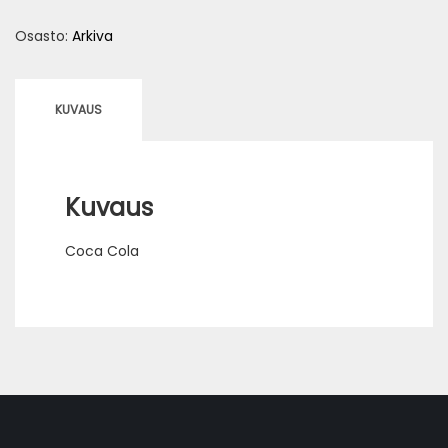
250
Osasto:
Arkiva
ml
määrä
KUVAUS
Kuvaus
Coca Cola