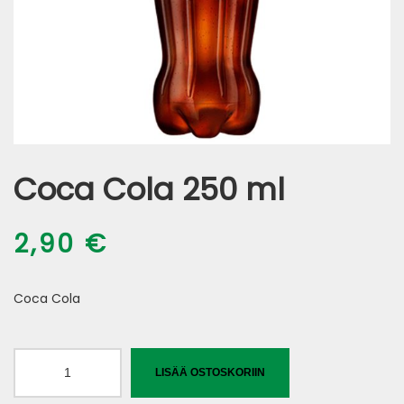
Coca Cola 250 ml
2,90
€
Coca Cola
Coca
LISÄÄ OSTOSKORIIN
Cola