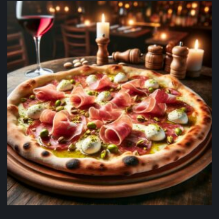
Bianca VL/ LL
17,90
€