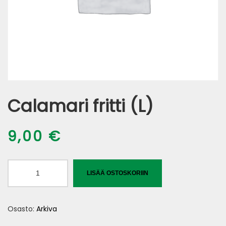
Calamari fritti (L)
9,00
€
Calamari
LISÄÄ OSTOSKORIIN
fritti
(L)
Osasto:
Arkiva
määrä