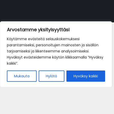
La pizza con mortadella e bufala
Arvostamme yksityisyyttäsi
19,90
€
Käytämme evästeitä selauskokemuksesi
parantamiseksi, personoitujen mainosten ja sisällön
tarjoamiseksi ja liikenteemme analysoimiseksi.
Hyväksyt evästeidemme käytön klikkaamalla ”Hyväksy
kaikki”.
Mukauta
Hylätä
Hyväksy kaikki
Home
Pöytävaraus
e-Kauppa
Yhteystiedot
Oiva-raportti • Oiva-rapporten
Tietosuojaseloste