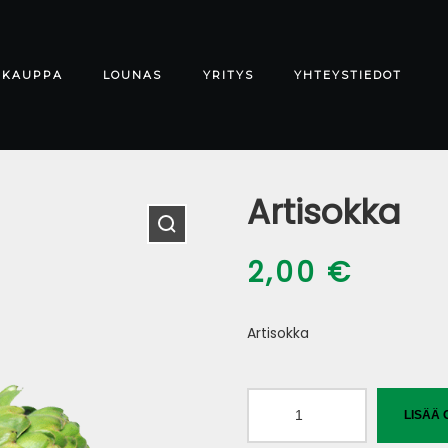
-KAUPPA
LOUNAS
YRITYS
YHTEYSTIEDOT
Artisokka
2,00
€
Artisokka
Artisokka
LISÄÄ 
määrä