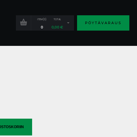
ITEM(S)
TOTAL
PÖYTÄVARAUS
0
0,00
€
OSTOSKORIIN