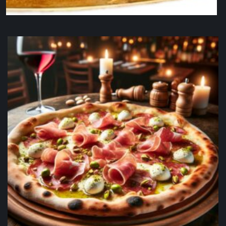
Bianca VL/ LL
17,90
€