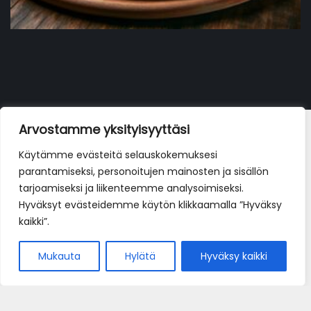
La pizza con mortadella e bufala
Arvostamme yksityisyyttäsi
19,90
€
Käytämme evästeitä selauskokemuksesi
parantamiseksi, personoitujen mainosten ja sisällön
tarjoamiseksi ja liikenteemme analysoimiseksi.
Hyväksyt evästeidemme käytön klikkaamalla ”Hyväksy
kaikki”.
Mukauta
Hylätä
Hyväksy kaikki